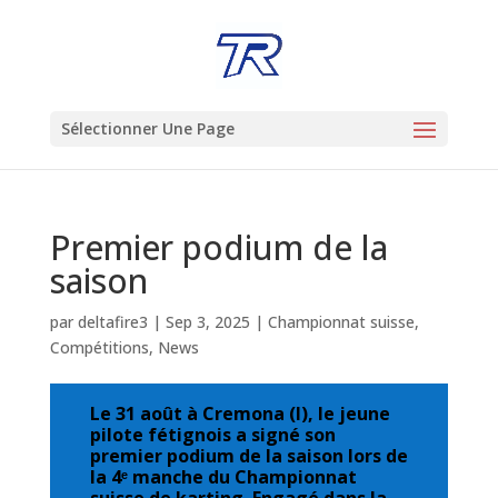
Sélectionner Une Page
Premier podium de la
saison
par
deltafire3
|
Sep 3, 2025
|
Championnat suisse
,
Compétitions
,
News
Le 31 août à Cremona (I), le jeune
pilote fétignois a signé son
premier podium de la saison lors de
la 4ᵉ manche du Championnat